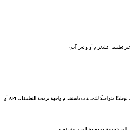
عبر تطبيقي تيليغرام أو واتس آب)
حجم العمل والتكلفة والموعد النهائي والمتطلبات الخاصة لأسلوب وصيغة الترجمة، سواء أكان مطلوبًا تحسين SEO أو كان الأمر يتطلب توطينًا متواصلًا للتحديثات باستخدام واجهة برمجة التطبيقات API أو
حات المستخدمة وموضوع المشروع نفسه